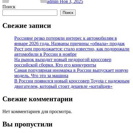
admin
Ноя 3, 2025
Поиск
Поиск
Свежие записи
Россияне резко потеряли интерес к автомобилям в
январе 2026 года. Названы причины «обвала» продаж
Рост цен продолжается: стало известно, как подорожали
автомобили в России в ноябре
На рынок выходит новый недорогой кроссовер
российской сборки. Кто его конкуренты
Самая популярная иномарка в России выпускает новую
модель. Что это за машина
В России появился новый кроссовер Toyota с надежным
двигателем, который стоит дешевле «китайцев»
Свежие комментарии
Нет комментариев для просмотра.
Вы пропустили