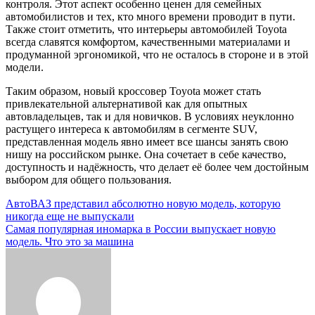
контроля. Этот аспект особенно ценен для семейных
автомобилистов и тех, кто много времени проводит в пути.
Также стоит отметить, что интерьеры автомобилей Toyota
всегда славятся комфортом, качественными материалами и
продуманной эргономикой, что не осталось в стороне и в этой
модели.
Таким образом, новый кроссовер Toyota может стать
привлекательной альтернативой как для опытных
автовладельцев, так и для новичков. В условиях неуклонно
растущего интереса к автомобилям в сегменте SUV,
представленная модель явно имеет все шансы занять свою
нишу на российском рынке. Она сочетает в себе качество,
доступность и надёжность, что делает её более чем достойным
выбором для общего пользования.
Навигация
АвтоВАЗ представил абсолютно новую модель, которую
никогда еще не выпускали
по
Самая популярная иномарка в России выпускает новую
записям
модель. Что это за машина